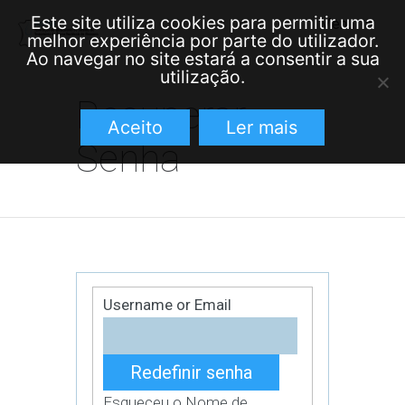
Este site utiliza cookies para permitir uma
Menu
≡
melhor experiência por parte do utilizador.
Ao navegar no site estará a consentir a sua
utilização.
Recuperar
Aceito
Ler mais
Senha
Username or Email
Esqueceu o Nome de