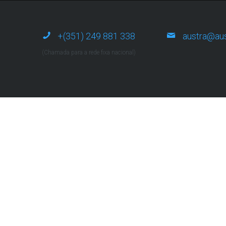
+(351) 249 881 338
austra@aus
(Chamada para a rede fixa nacional)