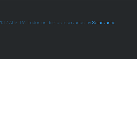
017 AUSTRA. Todos os direitos reservados. by
Soladvance