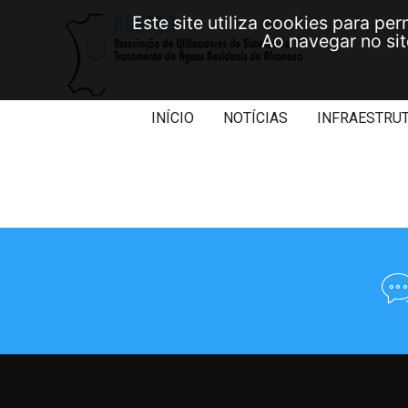
Este site utiliza cookies para per
Ao navegar no site
INÍCIO
NOTÍCIAS
INFRAESTRU
Aterros de Resíduos Sólidos Industriais
SIRECRO – Sistema de Recuperação de Crómio